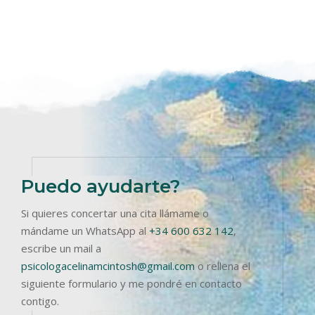
Puedo ayudarte?
Si quieres concertar una cita llámame o
mándame un WhatsApp al
+34 600 632 142
,
escribe un mail a
psicologacelinamcintosh@gmail.com
o rellena el
siguiente formulario y me pondré en contacto
contigo.