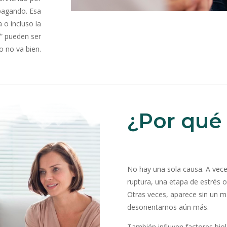
pagando. Esa
a o incluso la
” pueden ser
o no va bien.
¿Por qué
No hay una sola causa. A vece
ruptura, una etapa de estrés 
Otras veces, aparece sin un m
desorientarnos aún más.
También influyen factores biol