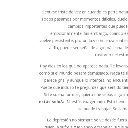
Sentirse triste de vez en cuando es parte natura
Todos pasamos por momentos difíciles, duelos
cambios importantes que puede
emocionalmente. Sin embargo, cuando esa
vuelve persistente, profunda y comienza a interfe
a día, puede ser señal de algo más: una d
trastorno del est
Hay días en los que no apetece nada. Te levant
como si el mundo pesara demasiado. Nada te il
parece gris, y aunque lo intentes, no encuentr
Puede que incluso te preguntes qué sentido tien
Si te suena familiar, quiero que sepas algo i
estás solo/a
. Ni estás exagerando. Esto tiene
se puede trabajar. Se llam
La depresión no siempre se ve desde fuera.
quien la sufre sigue yendo a trabajar, sigue 