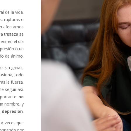
l de la vida.
, rupturas o
n afectarnos
 tristeza se
rir en el día
epresión o un
ado de ánimo.
as sin ganas,
usiona, todo
as la fuerza.
e seguir así.
mportante:
no
 un nombre, y
a
depresión
.
 A veces que
sonriendo por